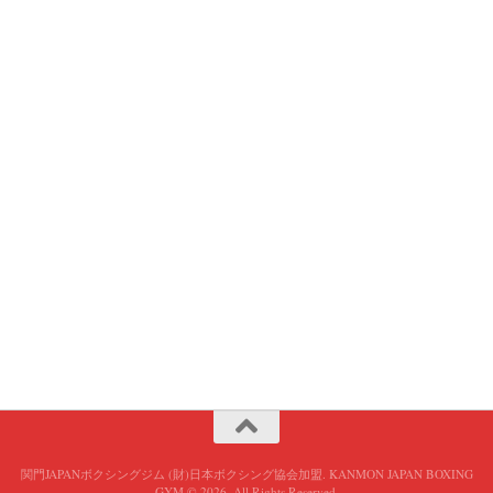
関門JAPANボクシングジム (財)日本ボクシング協会加盟. KANMON JAPAN BOXING
GYM © 2026. All Rights Reserved.