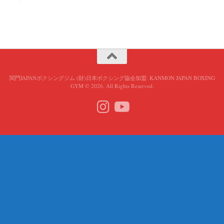
関門JAPANボクシングジム (財)日本ボクシング協会加盟. KANMON JAPAN BOXING
GYM © 2026. All Rights Reserved.