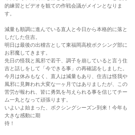
的練習とビデオを観ての作戦会議がメインとなりま
す。
減量も順調に進んでいる直人と今日から本格的に落と
しだした住吉。
明日は最後の出稽古として東福岡高校ボクシング部に
お邪魔してきます。
先日の怪我と風邪で若干、調子を崩していると言う住
吉と話しをして「今できる事」の再確認をしました。
今月は休みもなく、直人は減量もあり、住吉は怪我や
風邪に見舞われ大変な一ヶ月ではありましたが、この
苦労が報われ、皆に勇気を与えられる事を信じてチー
ム一丸となって頑張ります。
いよいよ始まった、ボクシングシーズン到来！今年も
大きな感動に期
待！