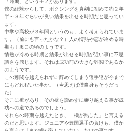
「時期」というモノがあります。
僕の経験からして、ボクシングを真剣に初めて約２年
半～３年ぐらいが良い結果を出せる時期だと思ってい
ます。
中学や高校が３年間というのも、よく考えられていま
す。（前にも言ったかな？）人の情熱や恋が冷める時
期も丁度この頃のようです。
情熱が冷める時期と結果が出せる時期が近い事に不思
議さを感じます。それは成功前の大きな難関であるか
のようです。
この難関を越えられずに辞めてしまう選手達が今まで
にもどれ程いた事か。（今思えば僕自身もそうだっ
た）
そこに壁があり、その壁を諦めずに乗り越える事が成
功への道であるのでしょう。
それらの時期を越えたとき、「機が熟した」と言える
のだと思います。ジュニアや豊国選手の負けも、僕か
ら言えば「まだ機が熟していない」だけの事です。