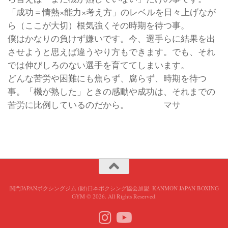
「成功＝情熱×能力×考え方」のレベルを日々上げなが
ら（ここが大切）根気強くその時期を待つ事。
僕はかなりの負けず嫌いです。今、選手らに結果を出
させようと思えば違うやり方もできます。でも、それ
では伸びしろのない選手を育ててしまいます。
どんな苦労や困難にも焦らず、腐らず、時期を待つ
事。「機が熟した」ときの感動や成功は、それまでの
苦労に比例しているのだから。 マサ
関門JAPANボクシングジム (財)日本ボクシング協会加盟. KANMON JAPAN BOXING
GYM © 2026. All Rights Reserved.