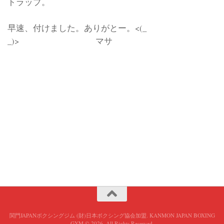
トラップ。
早速、付けました。ありがとー。<(_
_)> マサ
関門JAPANボクシングジム (財)日本ボクシング協会加盟. KANMON JAPAN BOXING
GYM © 2026. All Rights Reserved.