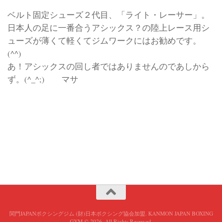
ベルト固定シューズ２代目、「ライト・レーサー」。
日本人の足に一番合うアシックス？の陸上レース用シ
ューズが薄くて軽くてジムワークにはお勧めです。
(^^)
あ！アシックスの回し者ではありませんのであしから
ず。(^_^;) マサ
関門JAPANボクシングジム (財)日本ボクシング協会加盟. KANMON JAPAN BOXING
GYM © 2026. All Rights Reserved.