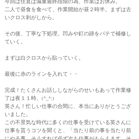
今回は住直は減量最終段階の為、作業はお休み。
二人で昼食を食べて、作業開始が昼２時半。まずは古
いクロス剥がしから。
その後、丁寧な下処理。凹みや釘の跡をパテで補修し
ていく。
まずは白クロスから貼っていく。
最後に赤のラインを入れて・・
完成！たくさんお話ししながらのせいもあって作業修
了は夜１１時。(^_^;)
英さん！忙しい仕事の合間に、本当にありがとうござ
いました。
この不景気な時代に多くの仕事を受けている英さんに
仕事を貰うコツを聞くと、「当たり前の事を当たり前
にやる事。そうすれば必ず次も仕事がもらえます。そ