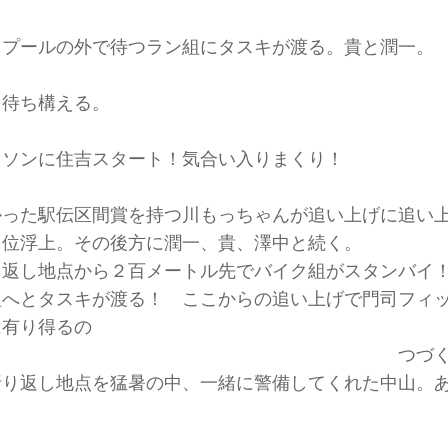
らプールの外で待つラン組にタスキが渡る。貴と潤一。
も待ち構える。
ラソンに住吉スタート！気合い入りまくり！
かった駅伝区間賞を持つ川もっちゃんが追い上げに追い
４位浮上。その後方に潤一、貴、澤中と続く。
り返し地点から２百メートル先でバイク組がスタンバイ
組へとタスキが渡る！ ここからの追い上げで門司フィ
は有り得るの
！？ つづく・
折り返し地点を猛暑の中、一緒に警備してくれた中山。