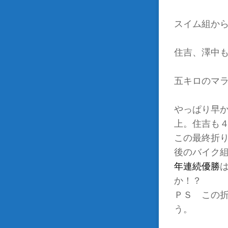
スイム組か
住吉、澤中
五キロのマ
やっぱり早
上。住吉も
この最終折
後のバイク
年連続優勝
か
ＰＳ この
う。