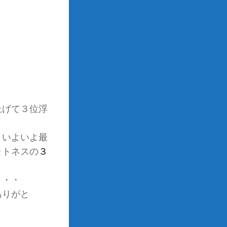
上げて３位浮
！いよいよ最
ットネスの
３
・
ありがと