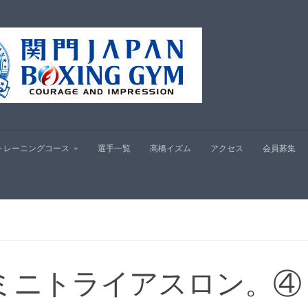
プ
トレーニングコース
選手一覧
高橋イズム
アクセス
会員募集
ミニトライアスロン。④