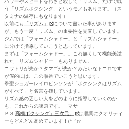
パワーやスピードをわざと殺して「リズム」だけで戦
う「リズムボクシング」というモノもあります。（ス
タミナの温存にもなります）
以前にも
「リズム」
について書いた事があります
が、もう一度「リズム」の重要性を見直しています。
ジムでは「フォームシャドー」と「リズムシャドー」
に分けて指導していこうと思っています。
まずは「フォームシャドー」。これ無くして機能美溢
れた「リズムシャドー」もありません。
ニワトリが先か？タマゴが先か？みたいなトコロです
が僕的には、この順番でいこうと思います。
拳聖シュガーレイロビンソンが「ボクシングはリズム
がすべて」と名言を残しています。
リズム感の乏しい人をどのように指導していくのか
も、これからの課題です。 マサ
ＰＳ
高橋ボクシング」三次元。
は順調にクオリティ
ーをどんどん高めています！(^_^)v