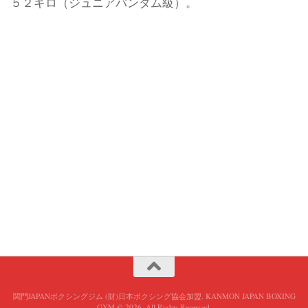
５２キロ（ジュニアバンタム級）。
関門JAPANボクシングジム (財)日本ボクシング協会加盟. KANMON JAPAN BOXING
GYM © 2026. All Rights Reserved.