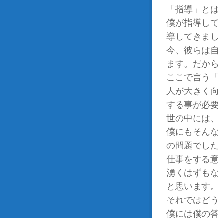
「指導」と
僕が指導し
導してきま
今、彼らは
ます。だか
ここで言う
人が大きく
する事が必
世の中には
僕にもそん
の問題でし
仕事をする
湧くはずも
と思います
それではど
僕には僕の