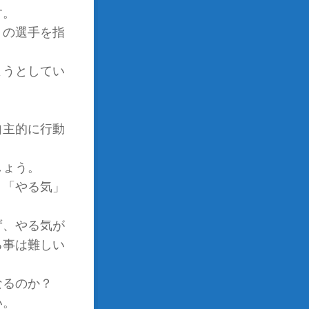
す。
くの選手を指
ようとしてい
。
自主的に行動
しょう。
。「やる気」
ず、やる気が
る事は難しい
なるのか？
い。