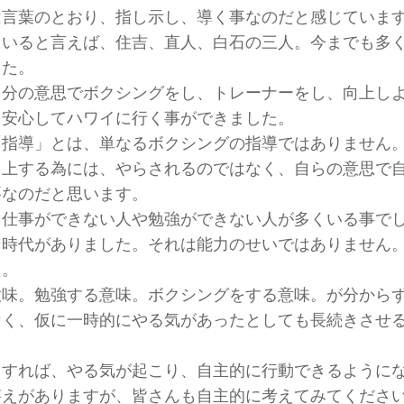
は言葉のとおり、指し示し、導く事なのだと感じていま
ていると言えば、住吉、直人、白石の三人。今までも多
した。
自分の意思でボクシングをし、トレーナーをし、向上し
ら安心してハワイに行く事ができました。
「指導」とは、単なるボクシングの指導ではありません
向上する為には、やらされるのではなく、自らの意思で
要なのだと思います。
、仕事ができない人や勉強ができない人が多くいる事で
な時代がありました。それは能力のせいではありません
た。
意味。勉強する意味。ボクシングをする意味。が分から
なく、仮に一時的にやる気があったとしても長続きさせ
。
うすれば、やる気が起こり、自主的に行動できるように
答えがありますが、皆さんも自主的に考えてみてくださ