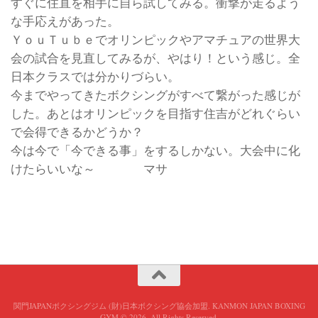
すぐに住直を相手に自ら試してみる。衝撃が走るよう
な手応えがあった。
ＹｏｕＴｕｂｅでオリンピックやアマチュアの世界大
会の試合を見直してみるが、やはり！という感じ。全
日本クラスでは分かりづらい。
今までやってきたボクシングがすべて繋がった感じが
した。あとはオリンピックを目指す住吉がどれぐらい
で会得できるかどうか？
今は今で「今できる事」をするしかない。大会中に化
けたらいいな～ マサ
関門JAPANボクシングジム (財)日本ボクシング協会加盟. KANMON JAPAN BOXING
GYM © 2026. All Rights Reserved.