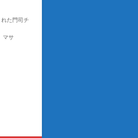
くれた門司チ
 マサ