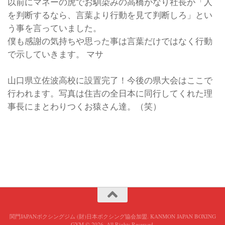
以前にマネーの虎でお馴染みの高橋がなり社長が「人
を判断するなら、言葉より行動を見て判断しろ」とい
う事を言っていました。
僕も感謝の気持ちや思った事は言葉だけではなく行動
で示していきます。 マサ
山口県立佐波高校に設置完了！今後の県大会はここで
行われます。写真は住吉の全日本に同行してくれた理
事長にまとわりつくお猿さん達。（笑）
関門JAPANボクシングジム (財)日本ボクシング協会加盟. KANMON JAPAN BOXING
GYM © 2026. All Rights Reserved.