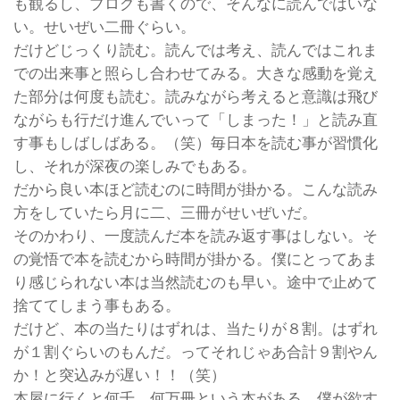
も観るし、ブログも書くので、そんなに読んではいな
い。せいぜい二冊ぐらい。
だけどじっくり読む。読んでは考え、読んではこれま
での出来事と照らし合わせてみる。大きな感動を覚え
た部分は何度も読む。読みながら考えると意識は飛び
ながらも行だけ進んでいって「しまった！」と読み直
す事もしばしばある。（笑）毎日本を読む事が習慣化
し、それが深夜の楽しみでもある。
だから良い本ほど読むのに時間が掛かる。こんな読み
方をしていたら月に二、三冊がせいぜいだ。
そのかわり、一度読んだ本を読み返す事はしない。そ
の覚悟で本を読むから時間が掛かる。僕にとってあま
り感じられない本は当然読むのも早い。途中で止めて
捨ててしまう事もある。
だけど、本の当たりはずれは、当たりが８割。はずれ
が１割ぐらいのもんだ。ってそれじゃあ合計９割やん
か！と突込みが遅い！！（笑）
本屋に行くと何千、何万冊という本がある。僕が欲す