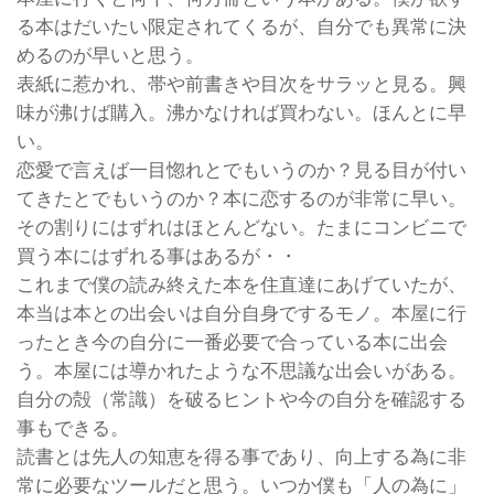
る本はだいたい限定されてくるが、自分でも異常に決
めるのが早いと思う。
表紙に惹かれ、帯や前書きや目次をサラッと見る。興
味が沸けば購入。沸かなければ買わない。ほんとに早
い。
恋愛で言えば一目惚れとでもいうのか？見る目が付い
てきたとでもいうのか？本に恋するのが非常に早い。
その割りにはずれはほとんどない。たまにコンビニで
買う本にはずれる事はあるが・・
これまで僕の読み終えた本を住直達にあげていたが、
本当は本との出会いは自分自身でするモノ。本屋に行
ったとき今の自分に一番必要で合っている本に出会
う。本屋には導かれたような不思議な出会いがある。
自分の殻（常識）を破るヒントや今の自分を確認する
事もできる。
読書とは先人の知恵を得る事であり、向上する為に非
常に必要なツールだと思う。いつか僕も「人の為に」