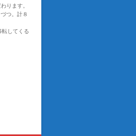
変わります。
台づつ。計８
移転してくる