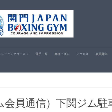
プ
トレーニングコース
選手一覧
高橋イズム
アクセス
会員募集
ム会員通信）下関ジム駐