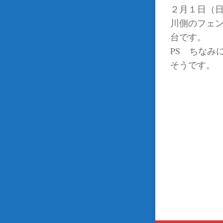
２月１日（
川側のフェン
台です。
PS ちなみ
そうです。