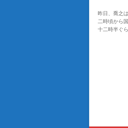
昨日、喬之
二時頃から
十二時半ぐら