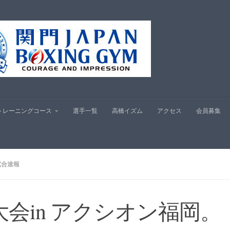
プ
トレーニングコース
選手一覧
高橋イズム
アクセス
会員募集
試合速報
大会in アクシオン福岡。