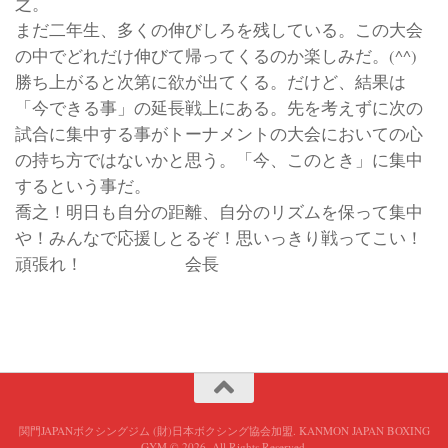
之。
まだ二年生、多くの伸びしろを残している。この大会
の中でどれだけ伸びて帰ってくるのか楽しみだ。(^^)
勝ち上がると次第に欲が出てくる。だけど、結果は
「今できる事」の延長戦上にある。先を考えずに次の
試合に集中する事がトーナメントの大会においての心
の持ち方ではないかと思う。「今、このとき」に集中
するという事だ。
喬之！明日も自分の距離、自分のリズムを保って集中
や！みんなで応援しとるぞ！思いっきり戦ってこい！
頑張れ！ 会長
関門JAPANボクシングジム (財)日本ボクシング協会加盟. KANMON JAPAN BOXING
GYM © 2026. All Rights Reserved.