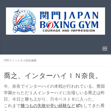
コンテンツへスキップ
門司フィットネス試合速報
喬之、インターハイＩＮ奈良。
今、奈良でインターハイの本戦が行われている。豊国
学園からただ１人インターハイに出場しいる喬之は昨
日、今日と勝ち上がり、只今ベスト８に入った。
これまで
幾つもの失敗や辛い経験など
をしてきた喬