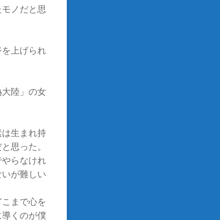
たモノだと思
ジを上げられ
熱大陸」の女
。
素は生まれ持
だと思った。
でやらなけれ
ないが難しい
どこまで心を
に導くのが僕