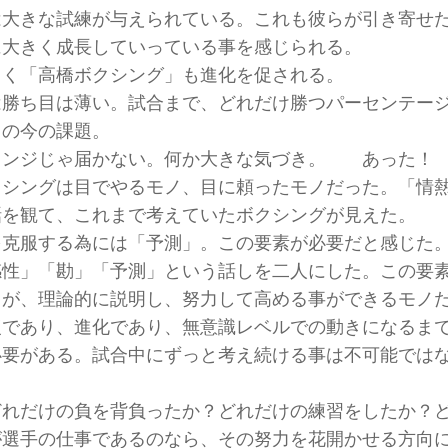
は大きな試練が与えられている。これも彼らが引き寄せ
に大きく成長していっている事を感じられる。
じく「高橋ボクシング」も進化を促される。
は勝ち目は薄い。試合まで、どれだけ勝つパーセンテー
らの今の課題。
ェンジじゃ届かない。何か大きな気づき。 あった！
クシングは目でやるモノ、目に頼ったモノだった。「情
話を観て、これまで考えていたボクシングが見えた。
を克服する為には「予測」。この要素が必要だと感じた
感性」「勘」「予測」という話しを二人にした。この要
るが、理論的に説明し、努力して高める事ができるモノ
復であり、進化であり、無意識レベルでの動きになるま
必要がある。試合中にずっと考え続ける事は不可能では
どれだけの負を背負ったか？どれだけの練習をしたか？
が選手の仕事であるのなら、その努力を花開かせる方向