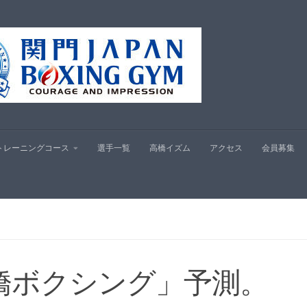
プ
トレーニングコース
選手一覧
高橋イズム
アクセス
会員募集
」
橋ボクシング」予測。