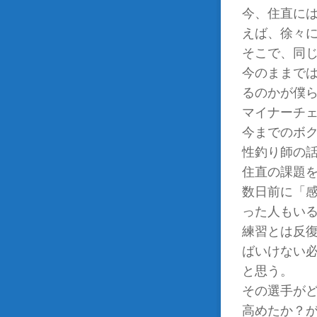
今、住直に
えば、徐々
そこで、同
今のままで
るのかが僕
マイナーチ
今までのボ
性釣り師の
住直の課題
数日前に「
った人もい
練習とは反
ばいけない
と思う。
その選手が
高めたか？