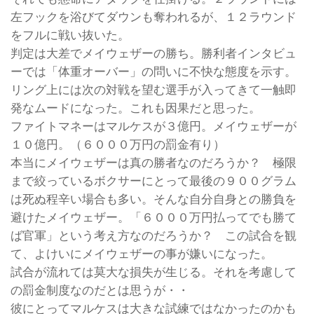
左フックを浴びてダウンも奪われるが、１２ラウンド
をフルに戦い抜いた。
判定は大差でメイウェザーの勝ち。勝利者インタビュ
ーでは「体重オーバー」の問いに不快な態度を示す。
リング上には次の対戦を望む選手が入ってきて一触即
発なムードになった。これも因果だと思った。
ファイトマネーはマルケスが３億円。メイウェザーが
１０億円。（６０００万円の罰金有り）
本当にメイウェザーは真の勝者なのだろうか？ 極限
まで絞っているボクサーにとって最後の９００グラム
は死ぬ程辛い場合も多い。そんな自分自身との勝負を
避けたメイウェザー。「６０００万円払ってでも勝て
ば官軍」という考え方なのだろうか？ この試合を観
て、よけいにメイウェザーの事が嫌いになった。
試合が流れては莫大な損失が生じる。それを考慮して
の罰金制度なのだとは思うが・・
彼にとってマルケスは大きな試練ではなかったのかも