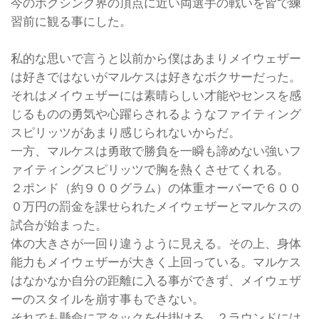
今のボクシング界の頂点に近い両選手の戦いを皆で練
習前に観る事にした。
私的な思いで言うと以前から僕はあまりメイウェザー
は好きではないがマルケスは好きなボクサーだった。
それはメイウェザーには素晴らしい才能やセンスを感
じるものの勇気や心躍らされるようなファイティング
スピリッツがあまり感じられないからだ。
一方、マルケスは勇敢で勝負を一瞬も諦めない強いフ
ァイティングスピリッツで胸を熱くさせてくれる。
２ポンド（約９００グラム）の体重オーバーで６００
０万円の罰金を課せられたメイウェザーとマルケスの
試合が始まった。
体の大きさが一回り違うように見える。その上、身体
能力もメイウェザーが大きく上回っている。マルケス
はなかなか自分の距離に入る事ができず、メイウェザ
ーのスタイルを崩す事もできない。
それでも懸命にアタックを仕掛ける。２ラウンドには