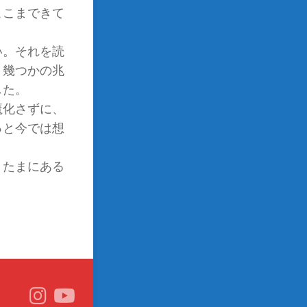
ここまできて
い。それを読
、幾つかの兆
出した。
魔化さずに、
っと今では想
、たまにある