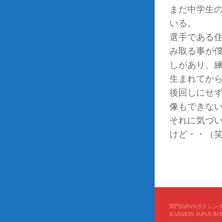
まだ中学生
いる。
選手である
み取る事が
しがあり、
生まれてか
後回しにせ
像もできな
それに気づ
けど・・
関門JAPANボクシン
KANMON JAPAN BOXIN