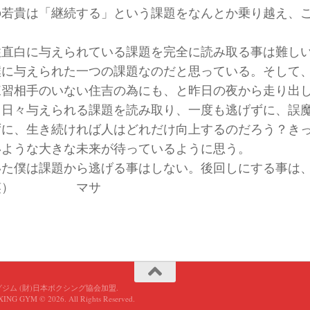
の若貴は「継続する」という課題をなんとか乗り越え、
住直白に与えられている課題を完全に読み取る事は難し
僕に与えられた一つの課題なのだと思っている。そして
練習相手のいない住吉の為にも、と昨日の夜から走り
ら日々与えられる課題を読み取り、一度も逃げずに、誤
ずに、生き続ければ人はどれだけ向上するのだろう？き
いような大きな未来が待っているように思う。
いた僕は課題から逃げる事はしない。後回しにする事は
（笑） マサ
グジム (財)日本ボクシング協会加盟.
G GYM © 2026. All Rights Reserved.