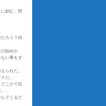
レに励む。怪
何だろう？何
生の始めか
いない事をず
与えられた。
ンスだ。
。どこかで自
第」。
学んでくるだ