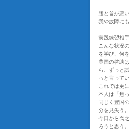
腰と首が悪
我や故障に
実践練習相
こんな状況
を学び、何
豊国の啓助
ら、ずっと
っと言って
これでは更
本人は「焦
同じく豊国
分を見失う
今日から喬
ろうと思う