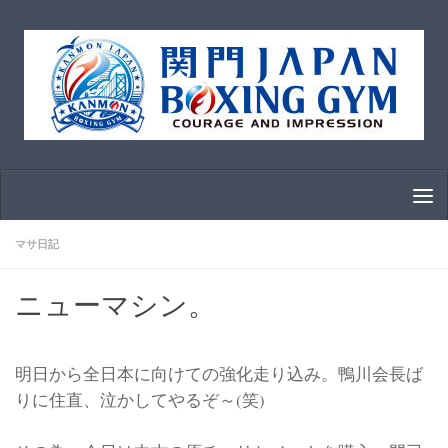
コンテンツへスキップ
マサ日記
ニューマシン。
明日から全日本に向けての強化走り込み。鴨川会長ば
りに住直、泣かしてやるぞ～(笑)