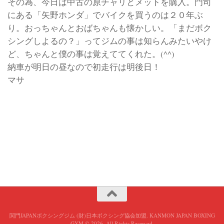
その為、今日は中古の原チャリとメットを購入。門司
にある「矢野ホンダ」でバイクを買うのは２０年ぶ
り。おっちゃんとおばちゃんも懐かしい。「まだボク
シングしよるの？」ってジムの事は知らんみたいやけ
ど、ちゃんと僕の事は覚えててくれた。(^^)
納車が明日の昼なので初走行は明後日！
マサ
関門JAPANボクシングジム (財)日本ボクシング協会加盟. KANMON JAPAN BOXING
GYM © 2026. All Rights Reserved.