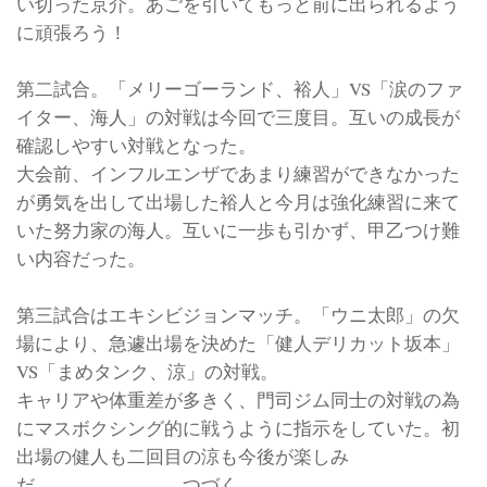
い切った京介。あごを引いてもっと前に出られるよう
に頑張ろう！
第二試合。「メリーゴーランド、裕人」VS「涙のファ
イター、海人」の対戦は今回で三度目。互いの成長が
確認しやすい対戦となった。
大会前、インフルエンザであまり練習ができなかった
が勇気を出して出場した裕人と今月は強化練習に来て
いた努力家の海人。互いに一歩も引かず、甲乙つけ難
い内容だった。
第三試合はエキシビジョンマッチ。「ウニ太郎」の欠
場により、急遽出場を決めた「健人デリカット坂本」
VS「まめタンク、涼」の対戦。
キャリアや体重差が多きく、門司ジム同士の対戦の為
にマスボクシング的に戦うように指示をしていた。初
出場の健人も二回目の涼も今後が楽しみ
だ。 つづく。