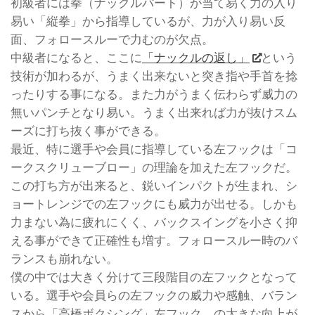
初級者には拳（ナックルパート）が当て易く力の入り
易い「縦拳」から指導しているが、力が入り易い反
面、フォロースルーで力むのが欠点。
中級者になると、ここに
「ナックルの返し」
という
技術が加わるが、うまく出来ないと突き指や手首を捻
ったりする事になる。また力がうまく伝わらず威力の
無いパンチとなり易い。うまく出来れば力が抜けスム
ーズに打ち抜く事ができる。
最近、特に選手や会員に指導している左フックは「コ
ークスクリューブロー」の理論を加えた左フックだ。
この打ち方が出来ると、鋭いインパクトが生まれ、シ
ョートレンジでの左フックにも威力が出せる。しかも
力まない為に疲れにくく、バックスイングを小さく抑
える事ができて正確性も増す。フォロースルー時のバ
ランスも崩れない。
僕の中では大きく分けて三段階目の左フックとなって
いる。選手や会員らの左フックの威力や感触、バラン
スから「高橋ボクシング」左フック。の大きな向上が