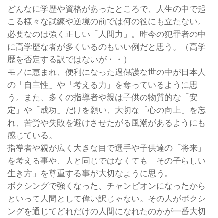
どんなに学歴や資格があったところで、人生の中で起
こる様々な試練や逆境の前では何の役にも立たない。
必要なのは強く正しい「人間力」。昨今の犯罪者の中
に高学歴な者が多くいるのもいい例だと思う。（高学
歴を否定する訳ではないが・・）
モノに恵まれ、便利になった過保護な世の中が日本人
の「自主性」や「考える力」を奪っているように思
う。また、多くの指導者や親は子供の物質的な「安
定」や「成功」だけを願い、大切な「心の向上」を忘
れ、苦労や失敗を避けさせたがる風潮があるようにも
感じている。
指導者や親が広く大きな目で選手や子供達の「将来」
を考える事や、人と同じではなくても「その子らしい
生き方」を尊重する事が大切なように思う。
ボクシングで強くなった、チャンピオンになったから
といって人間として偉い訳じゃない。その人がボクシ
ングを通じてどれだけの人間になれたのかが一番大切