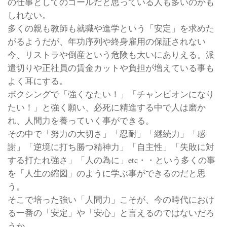
の仕事としてのゴールだと思っている人も多いのかも
しれない。
多くの親も教師も就職や進学という「安定」を求めた
がるようだが、年功序列や終身雇用の保証されない
今、リストラや倒産という危険も大いにありえる。派
遣切りや正社員の賃金カットや負担が増えている事も
よく耳にする。
ボクシングで「強くなたい！」「チャンピオンになり
たい！」と強く願い、必死に精進する中で人は磨か
れ、人間力を養っていく事ができる。
その中で「努力の大切さ」「忍耐」「継続力」「感
謝」「逆境に打ち勝つ精神力」「自主性」「失敗に対
する打たれ強さ」「人の為に」etc・・という多くの事
を「人生の縮図」のように学ぶ事ができるのだと思
う。
そこで培った強い「人間力」こそが、今の時代におけ
る一番の「安定」や「安心」と言えるのではないだろ
うか。