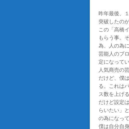
昨年最後、
突破したの
この「高橋
もらう事。
為、人の為
芸能人のブ
定になって
人気商売の
だけど、僕
る。これは
ス数を上げ
だけど設定
らいたい」
の為になっ
僕は自分自