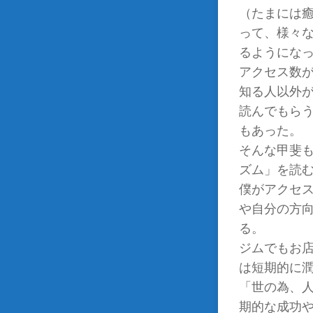
（たまには
って、様々
るようにな
アクセス数
知る人以外
読んでもら
もあった。
そんな甲斐
ズム」を読
僕がアクセ
や自分の方
る。
ジムでもお
は短期的に
「世の為、
期的な成功