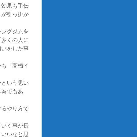
ク効果も手伝
」が引っ掛か
シングジムを
「多くの人に
願いをした事
でも「高橋イ
かという思い
る為でもあ
するやり方で
ていく事が長
らいいなと思