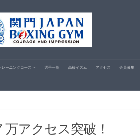
プ
トレーニングコース
選手一覧
高橋イズム
アクセス
会員募集
７万アクセス突破！