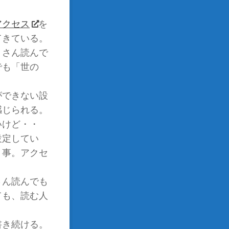
アクセス
を
てきている。
くさん読んで
でも「世の
ができない設
感じられる。
いけど・・
設定してい
う事。アクセ
さん読んでも
ても、読む人
書き続ける。