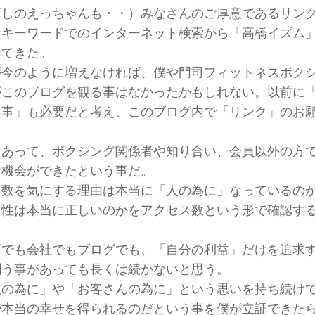
癒しのえっちゃんも・・）みなさんのご厚意であるリン
なキーワードでのインターネット検索から「高橋イズム
ってきた。
が今のように増えなければ、僕や門司フィットネスボク
がこのブログを観る事はなかったかもしれない。以前に
う事」も必要だと考え、このブログ内で「リンク」のお
もあって、ボクシング関係者や知り合い、会員以外の方
む機会ができたという事だ。
ス数を気にする理由は本当に「人の為に」なっているの
向性は本当に正しいのかをアクセス数という形で確認す
店でも会社でもブログでも、「自分の利益」だけを追求
潤う事があっても長くは続かないと思う。
人の為に」や「お客さんの為に」という思いを持ち続け
や本当の幸せを得られるのだという事を僕が立証できた