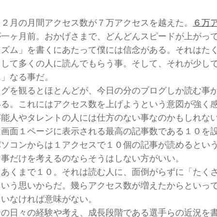
１２月の月間アクセス数が７万アクセスを越えた。
６万
が一ヶ月前。おかげさまで、どんどんスピードが上がっ
イズム」を書くにあたって僕には信念がある。それはた
そして多くの人に読んでもらう事。そして、それが少し
に」なる事だ。
ログを観るとほとんどが、今日の分のブログしか読む事
いる。これにはアクセス数を上げようという意図が強く
芸能人やタレントの人には仕方のない事なのかもしれな
は画面１ページに表示される最高の記事数である１０を
パソコンからは１アクセスで１０個の記事が読めるとい
る事だけを考えるのならそうはしない方がいい。
はあくまで１０。それは読む人に、面倒がらずに「たく
という思いからだ。幾らアクセス数が増えたからといっ
ていなければ意味がない。
身の日々の経験や考え、成長段階である選手らの近況を