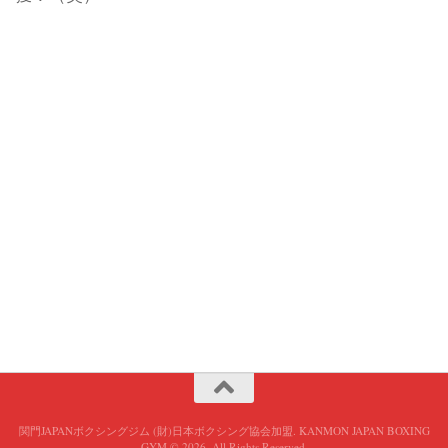
関門JAPANボクシングジム (財)日本ボクシング協会加盟. KANMON JAPAN BOXING
GYM © 2026. All Rights Reserved.