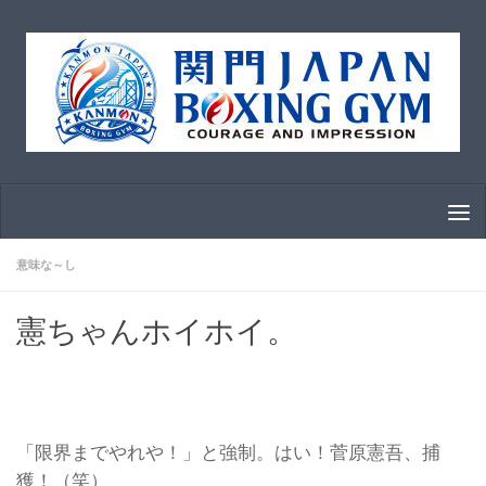
コンテンツへスキップ
意味な～し
憲ちゃんホイホイ。
「限界までやれや！」と強制。はい！菅原憲吾、捕
獲！（笑）