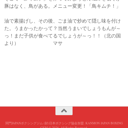
豚はなく、鳥がある。メニュー変更！「鳥キムチ！」
油で素揚げし、その後、ごま油で炒めて隠し味を付け
た。うまかったかって？当然うまいでしょうもんが～
っ！まだ子供が食べてるでしょうが～っ！！（北の国
より） マサ
関門JAPANボクシングジム (財)日本ボクシング協会加盟. KANMON JAPAN BOXING
GYM © 2026. All Rights Reserved.