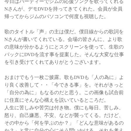
今日はパーティーでジムの応援ソングを歌ってくれる
Nさんが、デモDVDを持ってきてくれた。会員が全員
帰ってからジムのパソコンで何度も視聴した。
歌のタイトル「声」の主は僕だ。僕目線からの歌詞を
Nさんが書いてくれている。会場の皆さんに、より歌
の意味が分かるようにとスクリーンを使って、生歌の
バックにDVDを流す事を提案した。そんな大変な仕事
を引き受けてくれてありがとうございます。
おまけでもう一枚ご披露。歌もDVDも「人の為に」よ
り良く改善して・・「今できる事」を。それがきっと
「自分の為に」もなるのだと思う。この画像も試合前
に住直にそんな心構えを説いているところだ。
人生に苦しみや苦労は付き物。僕にも毎日、苦しみ、
怒り、自己嫌悪、不安、などが襲ってくる。だけど、
その中から「何を学ぶのか？」「どんな意味があるの
か？」と常に自分の心にそう問いかける。それを考え