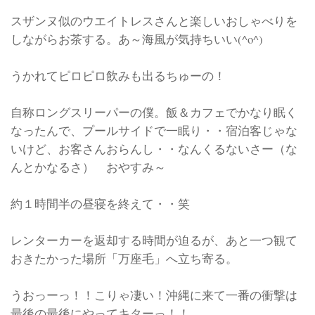
スザンヌ似のウエイトレスさんと楽しいおしゃべりを
しながらお茶する。あ～海風が気持ちいい(^o^)
うかれてピロピロ飲みも出るちゅーの！
自称ロングスリーパーの僕。飯＆カフェでかなり眠く
なったんで、プールサイドで一眠り・・宿泊客じゃな
いけど、お客さんおらんし・・なんくるないさー（な
んとかなるさ） おやすみ～
約１時間半の昼寝を終えて・・笑
レンターカーを返却する時間が迫るが、あと一つ観て
おきたかった場所「万座毛」へ立ち寄る。
うおっーっ！！こりゃ凄い！沖縄に来て一番の衝撃は
最後の最後にやってキターっ！！