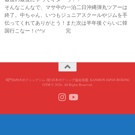
そんなこんなで、マサ中の一泊二日沖縄弾丸ツアーは
終了。中ちゃん、いつもジュニアスクールやジムを手
伝ってくれてありがとう！また次は半年後ぐらいに韓
国行こなー！(^^)/ 完
関門JAPANボクシングジム (財)日本ボクシング協会加盟. KANMON JAPAN BOXING
GYM © 2026. All Rights Reserved.