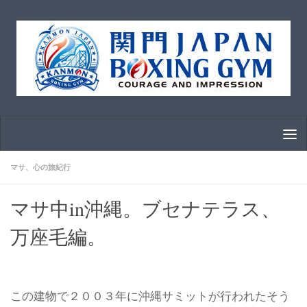
コンテンツへスキップ
マサ、心の旅紀行
マサ中in沖縄。ブセナテラス、
万座毛編。
この建物で２００３年に沖縄サミットが行われたそう