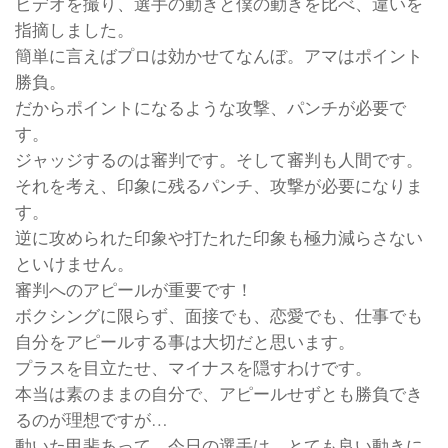
ビデオを撮り、選手の動きと僕の動きを比べ、違いを
指摘しました。
簡単に言えばプロは効かせてなんぼ。アマはポイント
勝負。
だからポイントになるような攻撃、パンチが必要で
す。
ジャッジするのは審判です。そして審判も人間です。
それを考え、印象に残るパンチ、攻撃が必要になりま
す。
逆に攻められた印象や打たれた印象も極力減らさない
といけません。
審判へのアピールが重要です！
ボクシングに限らず、面接でも、恋愛でも、仕事でも
自分をアピールする事は大切だと思います。
プラスを目立たせ、マイナスを隠すわけです。
本当は素のままの自分で、アピールせずとも勝負でき
るのが理想ですが…
動いた甲斐あって、今日の選手は、とても良い動きに