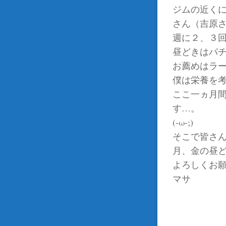
ジムの近く
さん（吉原
週に２、３
昼どきはパ
お薦めはラ
僕は栄養を考
ここ一ヵ月
す…。
(-ω-;)
そこで皆さ
月、金の昼ど
よろしくお願
マサ