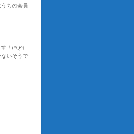
はうちの会員
(^Q^)
少ないそうで