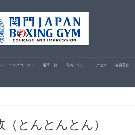
プ
トレーニングコース
選手一覧
高橋イズム
アクセス
会員募集
敦（とんとんとん）