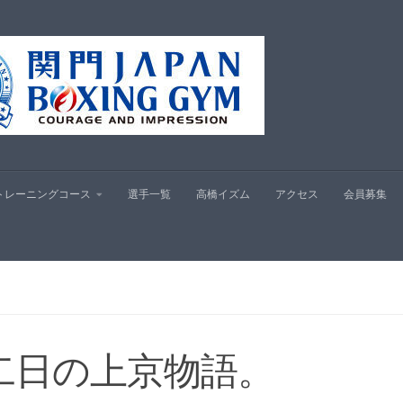
プ
トレーニングコース
選手一覧
高橋イズム
アクセス
会員募集
二日の上京物語。