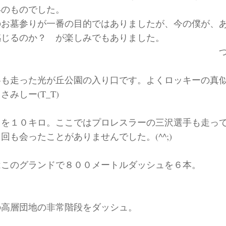
いのものでした。
のお墓参りが一番の目的ではありましたが、今の僕が、
感じるのか？ が楽しみでもありました。
つづ
冬も走った光が丘公園の入り口です。よくロッキーの真
みしー(T_T)
中を１０キロ。ここではプロレスラーの三沢選手も走っ
回も会ったことがありませんでした。(^^;)
はこのグランドで８００メートルダッシュを６本。
の高層団地の非常階段をダッシュ。