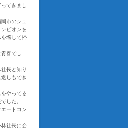
行ってきまし
福岡市のシュ
ャンピオンを
体を壊して帰
に青春でし
林社長と知り
恩返しもでき
ムをやってる
後でした。
ウエートコン
小林社長に会