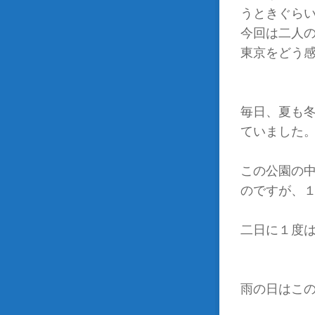
うときぐら
今回は二人
東京をどう
毎日、夏も
ていました。さ
この公園の
のですが、１
二日に１度
雨の日はこ