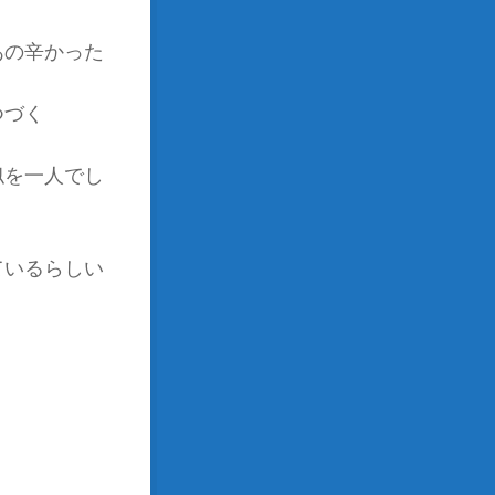
あの辛かった
く
似を一人でし
ているらしい