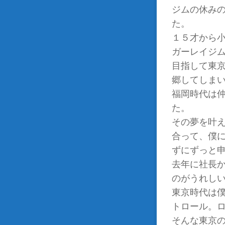
ジムの休み
た。
１５才から
ガーレイジ
目指して東
郷してしま
福岡時代は
た。
その夢を叶
合って、僕
ずにずっと
去年に社長
のがうれし
東京時代は
トロール。
そんな東京