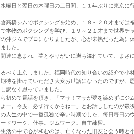
の水曜日と翌日の木曜日の二日間、１１年ぶりに東京に
小倉高橋ジムでボクシングを始め、１８～２０才までは
ムで本物のボクシングを学び、１９～２１才まで世界チ
京の沖ジムでプロになりましたが、心が未熟だった為に
いました。
仲間達に恵まれ、夢とやりがいに満ち溢れていて、まさ
えるべく上京しました。福岡時代の知り合いの紹介で小
に期待を掛けていただき大変お世話になったのですが、
申し訳なく思っていました。
から初めて電話を頂き、「マサ！マサが夢を諦めずにジ
いよー。今度、必ず行くからねー」とお話ししたのが最
僕の人生の中で一番孤独で辛い時期でした。毎日毎日の
ロードワーク。仕事。ジムワーク。自主練習。
の生活の中で心が和むのは、亡くなった旧友と会う時と