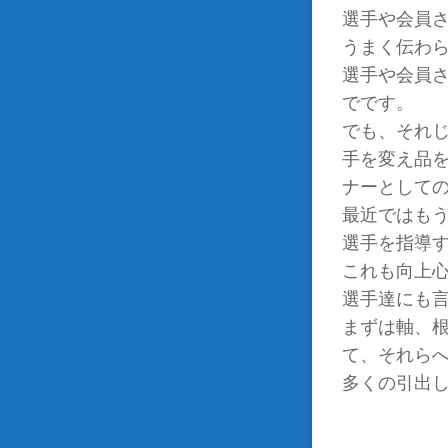
選手や会員
うまく伝わ
選手や会員
でです。
でも、それ
手を変え品
ナーとして
最近ではも
選手を指導
これも向上
選手達にも
まずは軸、
て、それら
多くの引出