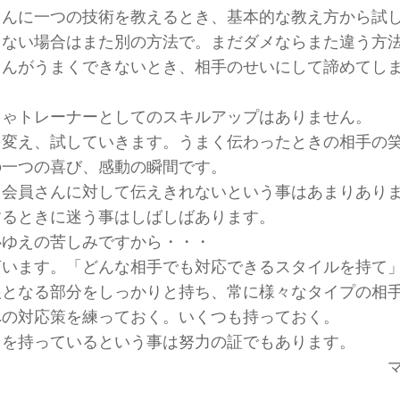
さんに一つの技術を教えるとき、基本的な教え方から試
らない場合はまた別の方法で。まだダメならまた違う方
さんがうまくできないとき、相手のせいにして諦めてし
じゃトレーナーとしてのスキルアップはありません。
を変え、試していきます。うまく伝わったときの相手の
の一つの喜び、感動の瞬間です。
う会員さんに対して伝えきれないという事はあまりあり
するときに迷う事はしばしばあります。
心ゆえの苦しみですから・・・
言います。「どんな相手でも対応できるスタイルを持て
根となる部分をしっかりと持ち、常に様々なタイプの相
への対応策を練っておく。いくつも持っておく。
しを持っているという事は努力の証でもあります。
マ