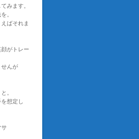
してみます。
法を。
まえばそれま
笑顔がトレー
ませんが
」と。
手を想定し
サ