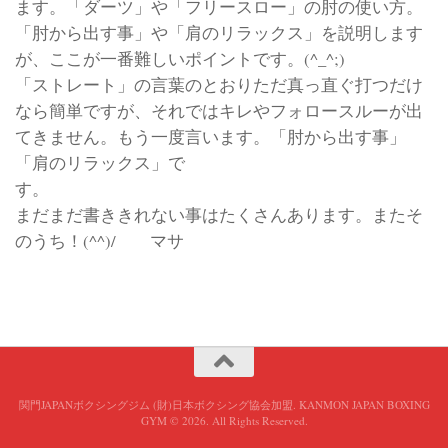
ます。「ダーツ」や「フリースロー」の肘の使い方。
「肘から出す事」や「肩のリラックス」を説明します
が、ここが一番難しいポイントです。(^_^;)
「ストレート」の言葉のとおりただ真っ直ぐ打つだけ
なら簡単ですが、それではキレやフォロースルーが出
てきません。もう一度言います。「肘から出す事」
「肩のリラックス」で
す。
まだまだ書ききれない事はたくさんあります。またそ
のうち！(^^)/ マサ
関門JAPANボクシングジム (財)日本ボクシング協会加盟. KANMON JAPAN BOXING
GYM © 2026. All Rights Reserved.