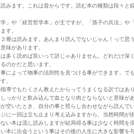
日読みます。これは昔からです。読む本の種類は段々と
哲学」や「経営哲学本」が主ですが、「孫子の兵法」や
みます。
、２冊は読みます。あんまり読んでないじゃん！って思
は意味があります。
本は多く読めば良いって訳じゃありません。どれだけ深
するのかだと思います。
む事によって物事の法則性を見つける事ができます。で
です。
の指導でもたくさん教えたからってうまくなる訳ではあ
をしっかりと飲み込んで血となり肉とならないと意味が
間が空いたとき、自分の事と照らし合わせながら読んで
ージに一回は立ち止まり考え込みますから、当然時間が
のない本は流し読みしますが結局得る事は少なく時間を
良い本に出会うという事はその後の人生に大きな影響を