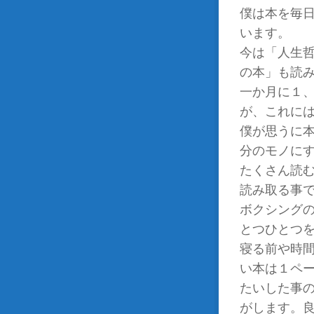
僕は本を毎
います。
今は「人生
の本」も読
一か月に１
が、これに
僕が思うに
分のモノに
たくさん読
読み取る事
ボクシング
とつひとつ
寝る前や時
い本は１ペ
たいした事
がします。