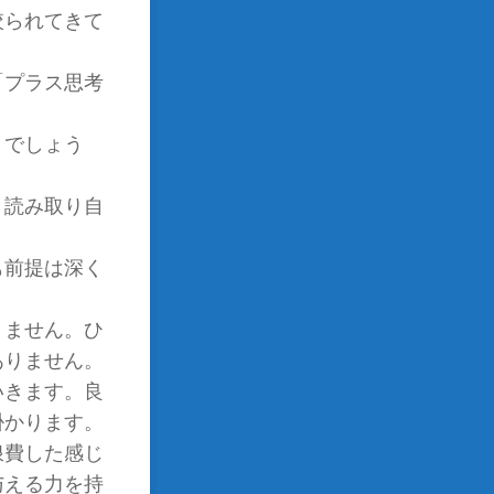
絞られてきて
「プラス思考
うでしょう
く読み取り自
も前提は深く
りません。ひ
ありません。
いきます。良
掛かります。
浪費した感じ
与える力を持