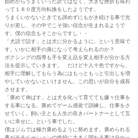
始めからうまくいった訳ではなく、大きな挫折も味わ
って１８０度方向転換をしたようです。
うまくいかないときでも諦めずにもがき続ける事で光
りが差し、その中でこそ強い信念が生まれるようで
す。僕の信念もそこからですし・・
「犬語で話す」とは犬に分かるように。という意味で
す。いかに相手の身になって考えられるのか？
ボクシングの指導も手を変え品を変え相手が分かる方
法を提示していきます。 だけど十人十色ですから、
相手に理解してもらう為にはもっともっと引出しを増
やしていかないといけません。この思いが自分を成長
させます。
「褒めて伸ばす」とは犬を叱って育てても嫌々仕事を
する事になる。褒めてゲーム感覚で訓練し、仕事をさ
せていく。飼い主とも人生の良きパートナーとして互
いに幸せに。という事でした。
僕はジムでは極力褒めるように努めます。褒められる
事がモチベーションの維持に大きく関わる事は分かっ