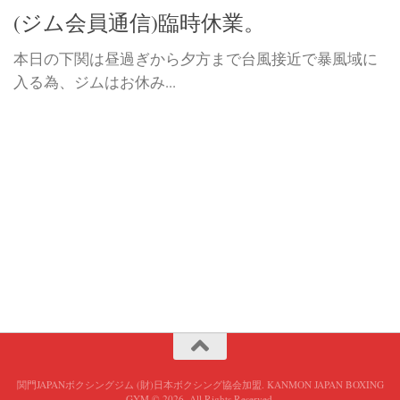
(ジム会員通信)臨時休業。
本日の下関は昼過ぎから夕方まで台風接近で暴風域に
入る為、ジムはお休み...
関門JAPANボクシングジム (財)日本ボクシング協会加盟. KANMON JAPAN BOXING
GYM © 2026. All Rights Reserved.